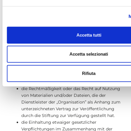
mit der „Organisation“ gewährt wurde.
M
Der Lieferant ist gegenüber dem Veranstalter stets
allein verantwortlich für die Korrektheit,
Vollständigkeit, Wahrheitsgehalt und Aktualität der
Accetta tutti
vertraglich vereinbarten und eingegebenen Daten,
einschließlich der Preise, in Bezug auf:
Accetta selezionati
deren Inhalt, Art, Genauigkeit und
Vollständigkeit, deren Wahrheitsgehalt,
Aktualität sowie deren Gesetzeskonformität,
Rifiuta
einschließlich der Informationen über die
Qualität der angebotenen Dienstleistungen;
die Rechtmäßigkeit oder das Recht auf Nutzung
von Materialien und/oder Dateien, die der
Dienstleister der „Organisation” als Anhang zum
unterzeichneten Vertrag zur Veröffentlichung
durch die Stiftung zur Verfügung gestellt hat.
die Einhaltung etwaiger gesetzlicher
Verpflichtungen im Zusammenhang mit der