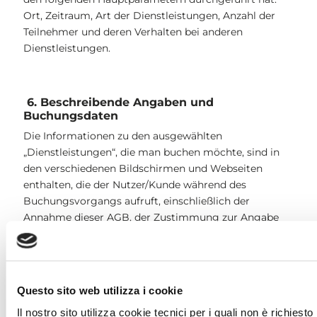
Ort, Zeitraum, Art der Dienstleistungen, Anzahl der
Teilnehmer und deren Verhalten bei anderen
Dienstleistungen.
6. Beschreibende Angaben und
Buchungsdaten
Die Informationen zu den ausgewählten
„Dienstleistungen“, die man buchen möchte, sind in
den verschiedenen Bildschirmen und Webseiten
enthalten, die der Nutzer/Kunde während des
Buchungsvorgangs aufruft, einschließlich der
Annahme dieser AGB, der Zustimmung zur Angabe
der Kreditkartendaten als Garantie für die Buchung
und der Genehmigung, diese auch zur Einziehung
etwaiger Stornierungsgebühren bei verspäteter
Stornierung oder Nichterscheinen zu verwenden, und
Questo sito web utilizza i cookie
die Zustimmung zur Datenschutzerklärung vor der
Il nostro sito utilizza cookie tecnici per i quali non è richiest
endgültigen Bestätigung der Buchung.