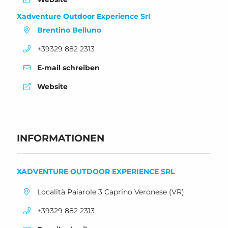
Xadventure Outdoor Experience Srl
Brentino Belluno
aria.phone:
+39329 882 2313
E-mail schreiben
Website
INFORMATIONEN
XADVENTURE OUTDOOR EXPERIENCE SRL
aria.location:
Località Paiarole 3 Caprino Veronese (VR)
aria.phone:
+39329 882 2313