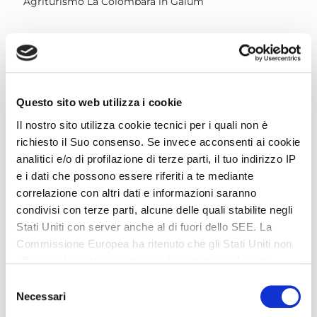
Agriturismo La Colombara in Gaium
ANREISEINFORMATIONEN
Agriturismo La Colombara
Questo sito web utilizza i cookie
GEEIGNET FÜR
Il nostro sito utilizza cookie tecnici per i quali non è
richiesto il Suo consenso. Se invece acconsenti ai cookie
analitici e/o di profilazione di terze parti, il tuo indirizzo IP
Die Aktivität wird mit einer Mindestteilnehmerzahl
e i dati che possono essere riferiti a te mediante
von 6 Personen bestätigt.
correlazione con altri dati e informazioni saranno
condivisi con terze parti, alcune delle quali stabilite negli
MITBRINGEN
Stati Uniti con server anche al di fuori dello SEE. La
Commissione Europea ha ritenuto che gli Stati Uniti non
offrano adeguate garanzie per la protezione dei dati
Turnschuhe, die nass werden können oder
personali, in particolare con riferimento all’accesso agli
Selezione
geschlossenen Sandalen, Badeanzug, Kurze Hose, T-
stessi da parte delle autorità governative, ai mezzi di
Necessari
del
Shirt, eine Flasche Wasser, Sonnenbrille und
tutela e ai diritti riconosciuti e per questo non sussiste
consenso