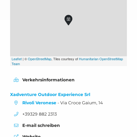
Leaflet
| ©
OpenStreetMap
, Tiles courtesy of
Humanitarian OpenStreetMap
Team
Verkehrsinformationen
Xadventure Outdoor Experience Srl
Rivoli Veronese
- Via Croce Gaium, 14
aria.phone:
+39329 882 2313
E-mail schreiben
Website