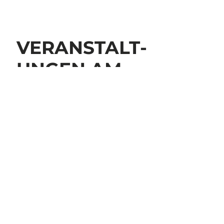
VERANSTALT­
UNGEN AM
GARDASEE
ERLEBEN SIE DEN GARDASEE
Am Gardasee erwarten Sie nicht nur Spaziergänge
und entspannende Thermalbäder. Ob für Einheimische
oder Besuchende – alle Orte am venetischen Ufer
bieten ein vielfältiges Programm an Veranstaltungen
und Aktivitäten, die den Gardasee mit Kultur,
Geschichte und spannenden Begegnungen