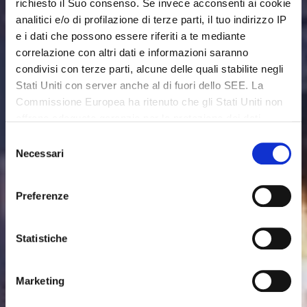
richiesto il Suo consenso. Se invece acconsenti ai cookie
analitici e/o di profilazione di terze parti, il tuo indirizzo IP
e i dati che possono essere riferiti a te mediante
correlazione con altri dati e informazioni saranno
condivisi con terze parti, alcune delle quali stabilite negli
Stati Uniti con server anche al di fuori dello SEE. La
Commissione Europea ha ritenuto che gli Stati Uniti non
offrano adeguate garanzie per la protezione dei dati
personali, in particolare con riferimento all’accesso agli
Selezione
stessi da parte delle autorità governative, ai mezzi di
Necessari
del
tutela e ai diritti riconosciuti e per questo non sussiste
consenso
una decisione di adeguatezza. Potrai revocare in ogni
Preferenze
momento il tuo consenso cliccando qui:
https://lagodigardaveneto.com/cookie-policy/
. Le
finalità e le modalità del trattamento sono precisate nella
Statistiche
cookie policy
.
Marketing