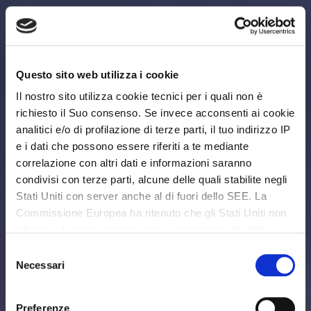
Questo sito web utilizza i cookie
Il nostro sito utilizza cookie tecnici per i quali non è
richiesto il Suo consenso. Se invece acconsenti ai cookie
analitici e/o di profilazione di terze parti, il tuo indirizzo IP
e i dati che possono essere riferiti a te mediante
correlazione con altri dati e informazioni saranno
condivisi con terze parti, alcune delle quali stabilite negli
Stati Uniti con server anche al di fuori dello SEE. La
Commissione Europea ha ritenuto che gli Stati Uniti non
offrano adeguate garanzie per la protezione dei dati
personali, in particolare con riferimento all’accesso agli
Selezione
stessi da parte delle autorità governative, ai mezzi di
Necessari
del
tutela e ai diritti riconosciuti e per questo non sussiste
consenso
una decisione di adeguatezza. Potrai revocare in ogni
Preferenze