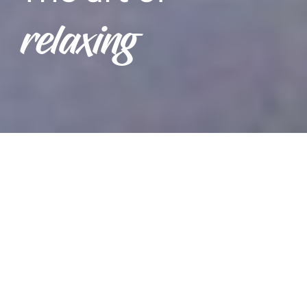
relaxing
OUR
ACCOMMODATION
THE LAKE THAT CRADLES YOUR NEEDS