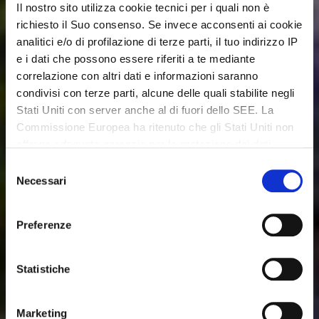
Il nostro sito utilizza cookie tecnici per i quali non è
richiesto il Suo consenso. Se invece acconsenti ai cookie
analitici e/o di profilazione di terze parti, il tuo indirizzo IP
e i dati che possono essere riferiti a te mediante
correlazione con altri dati e informazioni saranno
condivisi con terze parti, alcune delle quali stabilite negli
Stati Uniti con server anche al di fuori dello SEE. La
Commissione Europea ha ritenuto che gli Stati Uniti non
offrano adeguate garanzie per la protezione dei dati
personali, in particolare con riferimento all’accesso agli
Selezione
stessi da parte delle autorità governative, ai mezzi di
Necessari
del
tutela e ai diritti riconosciuti e per questo non sussiste
consenso
una decisione di adeguatezza. Potrai revocare in ogni
Preferenze
momento il tuo consenso cliccando qui:
https://lagodigardaveneto.com/cookie-policy/
. Le
finalità e le modalità del trattamento sono precisate nella
Statistiche
cookie policy
.
Marketing