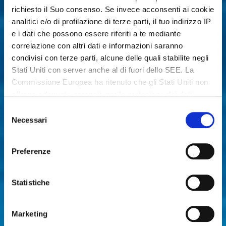
richiesto il Suo consenso. Se invece acconsenti ai cookie
analitici e/o di profilazione di terze parti, il tuo indirizzo IP
e i dati che possono essere riferiti a te mediante
correlazione con altri dati e informazioni saranno
condivisi con terze parti, alcune delle quali stabilite negli
Stati Uniti con server anche al di fuori dello SEE. La
Commissione Europea ha ritenuto che gli Stati Uniti non
offrano adeguate garanzie per la protezione dei dati
personali, in particolare con riferimento all’accesso agli
Selezione
stessi da parte delle autorità governative, ai mezzi di
Necessari
del
tutela e ai diritti riconosciuti e per questo non sussiste
consenso
una decisione di adeguatezza. Potrai revocare in ogni
Preferenze
momento il tuo consenso cliccando qui:
https://lagodigardaveneto.com/cookie-policy/
. Le
finalità e le modalità del trattamento sono precisate nella
Statistiche
cookie policy
.
Marketing