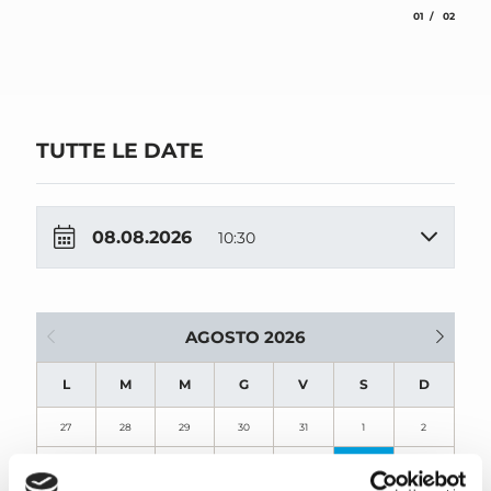
aria.slide_indic
aria.slide
01
02
TUTTE LE DATE
08.08.2026
10:30
AGOSTO 2026
L
M
M
G
V
S
D
27
28
29
30
31
1
2
3
4
5
6
7
8
9