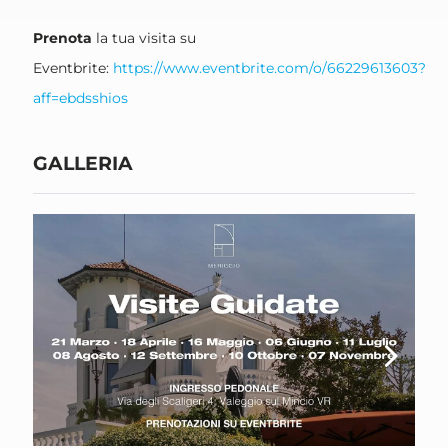
Prenota
la tua visita su
Eventbrite:
https://www.eventbrite.com/o/66229613603?
aff=ebdsshios
GALLERIA