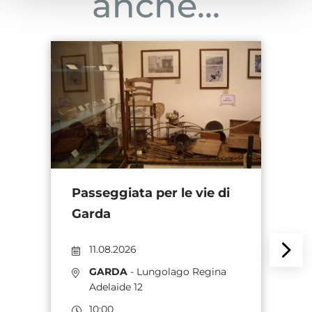
anche...
Passeggiata per le vie di
B
Garda
(
d
11.08.2026
GARDA
- Lungolago Regina
Adelaide 12
10:00