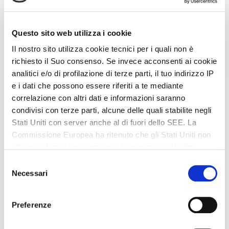
10
11
12
13
14
15
16
17
18
19
20
21
22
23
Questo sito web utilizza i cookie
24
25
26
27
28
29
30
Il nostro sito utilizza cookie tecnici per i quali non è
richiesto il Suo consenso. Se invece acconsenti ai cookie
31
1
2
3
4
5
6
analitici e/o di profilazione di terze parti, il tuo indirizzo IP
e i dati che possono essere riferiti a te mediante
correlazione con altri dati e informazioni saranno
condivisi con terze parti, alcune delle quali stabilite negli
MAPPA
Stati Uniti con server anche al di fuori dello SEE. La
Commissione Europea ha ritenuto che gli Stati Uniti non
Villa Meriggio
offrano adeguate garanzie per la protezione dei dati
Valeggio sul Mincio (VR)
- via Belvedere Mincio
personali, in particolare con riferimento all’accesso agli
Selezione
stessi da parte delle autorità governative, ai mezzi di
5
Necessari
del
tutela e ai diritti riconosciuti e per questo non sussiste
consenso
Scrivi e-mail
una decisione di adeguatezza. Potrai revocare in ogni
Preferenze
momento il tuo consenso cliccando qui:
https://lagodigardaveneto.com/cookie-policy/
. Le