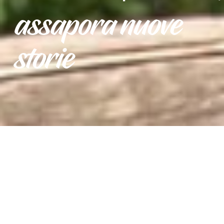
assapora nuove
storie
ENOGASTRONOMIA
DOVE (RI)CONOSCERE TUTTI I TUOI
SENSI