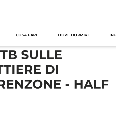
LE ANTICHE MULATTIERE DI MALCESINE E BRENZONE - HALF D
COSA FARE
DOVE DORMIRE
IN
MTB SULLE
TIERE DI
RENZONE - HALF