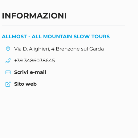
INFORMAZIONI
ALLMOST - ALL MOUNTAIN SLOW TOURS
aria.location:
Via D. Alighieri, 4 Brenzone sul Garda
aria.phone:
+39 3486038645
Scrivi e-mail
aria.website:
Sito web