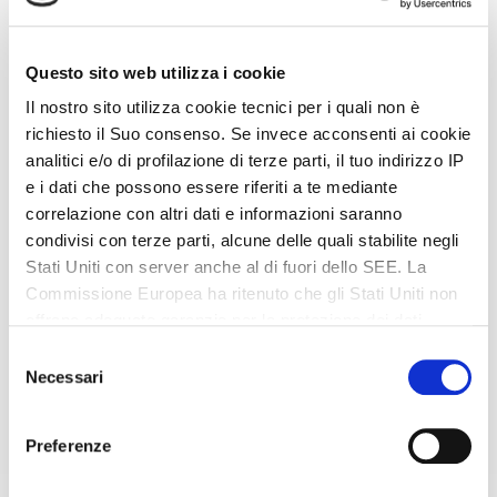
Questo sito web utilizza i cookie
Il nostro sito utilizza cookie tecnici per i quali non è
PUNTO D'INCONTRO
richiesto il Suo consenso. Se invece acconsenti ai cookie
analitici e/o di profilazione di terze parti, il tuo indirizzo IP
e i dati che possono essere riferiti a te mediante
+
correlazione con altri dati e informazioni saranno
−
condivisi con terze parti, alcune delle quali stabilite negli
Stati Uniti con server anche al di fuori dello SEE. La
Commissione Europea ha ritenuto che gli Stati Uniti non
offrano adeguate garanzie per la protezione dei dati
personali, in particolare con riferimento all’accesso agli
Selezione
stessi da parte delle autorità governative, ai mezzi di
Necessari
del
tutela e ai diritti riconosciuti e per questo non sussiste
consenso
una decisione di adeguatezza. Potrai revocare in ogni
Preferenze
momento il tuo consenso cliccando qui:
https://lagodigardaveneto.com/cookie-policy/
. Le
Leaflet
| ©
OpenStreetMap
, Tiles courtesy of
Humanitarian OpenStreetMap