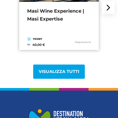
a
B
Masi Wine Experience |
O
Masi Expertise
e
TICKET
Degustazione
40,00 €
da
d
VISUALIZZA TUTTI