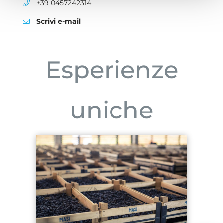
aria.phone:
+39 0457242314
Scrivi e-mail
Esperienze
uniche