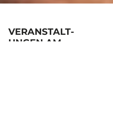
VERANSTALT­
UNGEN AM
GARDASEE
ERLEBEN SIE DEN GARDASEE
Am Gardasee erwarten Sie nicht nur Spaziergänge
und entspannende Thermalbäder. Ob für Einheimische
oder Besuchende – alle Orte am venetischen Ufer
bieten ein vielfältiges Programm an Veranstaltungen
und Aktivitäten, die den Gardasee mit Kultur,