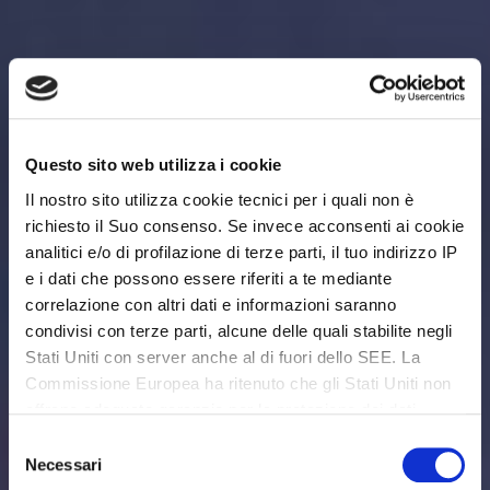
Questo sito web utilizza i cookie
Il nostro sito utilizza cookie tecnici per i quali non è
richiesto il Suo consenso. Se invece acconsenti ai cookie
analitici e/o di profilazione di terze parti, il tuo indirizzo IP
e i dati che possono essere riferiti a te mediante
correlazione con altri dati e informazioni saranno
condivisi con terze parti, alcune delle quali stabilite negli
Stati Uniti con server anche al di fuori dello SEE. La
Commissione Europea ha ritenuto che gli Stati Uniti non
offrano adeguate garanzie per la protezione dei dati
personali, in particolare con riferimento all’accesso agli
Selezione
stessi da parte delle autorità governative, ai mezzi di
Necessari
del
tutela e ai diritti riconosciuti e per questo non sussiste