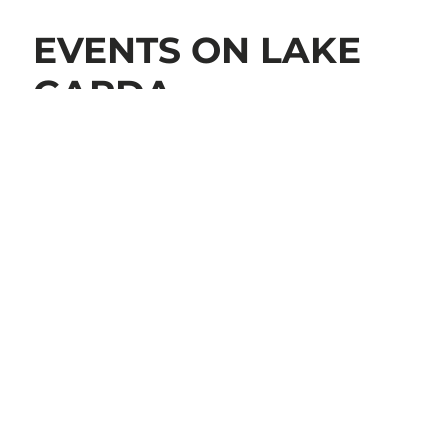
EVENTS ON LAKE
GARDA
PLAN YOUR HOLIDAY
The towns along the Veneto shore offer visitors and
locals a variety of events and activities that make Lake
Garda come alive, full of culture, history, and
unforgettable moments.
From concerts and sports events to traditional
festivals, every season brings new experiences to
enjoy.
Experience Lake Garda all year round!