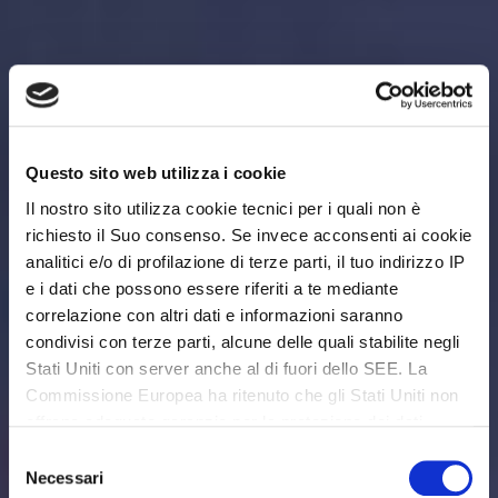
Questo sito web utilizza i cookie
Il nostro sito utilizza cookie tecnici per i quali non è
richiesto il Suo consenso. Se invece acconsenti ai cookie
analitici e/o di profilazione di terze parti, il tuo indirizzo IP
e i dati che possono essere riferiti a te mediante
correlazione con altri dati e informazioni saranno
condivisi con terze parti, alcune delle quali stabilite negli
Stati Uniti con server anche al di fuori dello SEE. La
Commissione Europea ha ritenuto che gli Stati Uniti non
offrano adeguate garanzie per la protezione dei dati
personali, in particolare con riferimento all’accesso agli
Selezione
stessi da parte delle autorità governative, ai mezzi di
Necessari
del