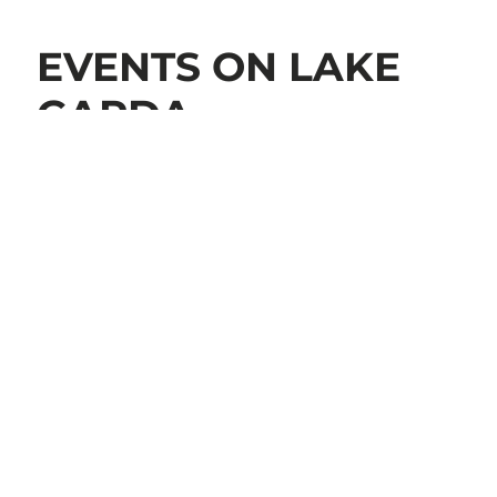
EVENTS ON LAKE
GARDA
PLAN YOUR HOLIDAY
The towns along the Veneto shore offer visitors and
locals a variety of events and activities that make Lake
Garda come alive, full of culture, history, and
unforgettable moments.
From concerts and sports events to traditional
festivals, every season brings new experiences to
enjoy.
Experience Lake Garda all year round!