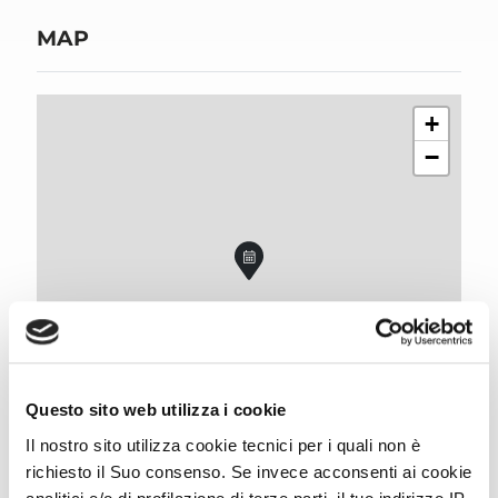
MAP
+
−
Leaflet
| ©
OpenStreetMap
, Tiles courtesy of
Humanitarian OpenStreetMap
Questo sito web utilizza i cookie
Team
Il nostro sito utilizza cookie tecnici per i quali non è
richiesto il Suo consenso. Se invece acconsenti ai cookie
Directions