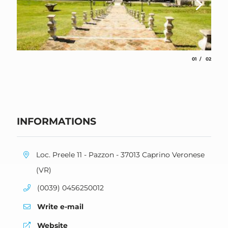
aria.slide_indic
aria.slide
01
02
INFORMATIONS
aria.location:
Loc. Preele 11 - Pazzon - 37013 Caprino Veronese
(VR)
aria.phone:
(0039) 0456250012
Write e-mail
aria.website:
Website