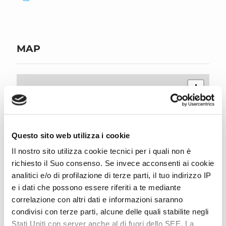
MAP
+
−
Questo sito web utilizza i cookie
Il nostro sito utilizza cookie tecnici per i quali non è
richiesto il Suo consenso. Se invece acconsenti ai cookie
analitici e/o di profilazione di terze parti, il tuo indirizzo IP
e i dati che possono essere riferiti a te mediante
correlazione con altri dati e informazioni saranno
condivisi con terze parti, alcune delle quali stabilite negli
Leaflet
| ©
OpenStreetMap
, Tiles courtesy of
Humanitarian OpenStreetMap
Team
Stati Uniti con server anche al di fuori dello SEE. La